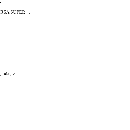
k
OURSA SÜPER ...
ndayız ...