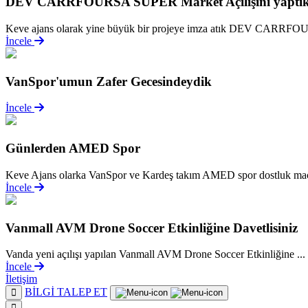
DEV CARRFOURSA SÜPER Market Açılışını yaptı
Keve ajans olarak yine büyük bir projeye imza atık DEV CARRF
İncele
VanSpor'umun Zafer Gecesindeydik
İncele
Günlerden AMED Spor
Keve Ajans olarka VanSpor ve Kardeş takım AMED spor dostluk maçı
İncele
Vanmall AVM Drone Soccer Etkinliğine Davetlisiniz
Vanda yeni açılışı yapılan Vanmall AVM Drone Soccer Etkinliğine ...
İncele
İletişim
BİLGİ TALEP ET