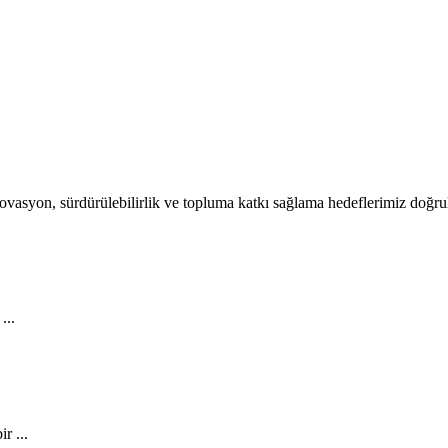
 İnovasyon, sürdürülebilirlik ve topluma katkı sağlama hedeflerimiz doğr
...
r ...