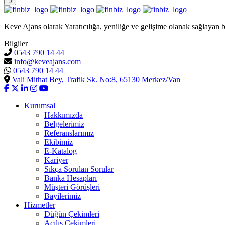
Keve Ajans olarak Yaratıcılığa, yeniliğe ve gelişime olanak sağlayan b
Bilgiler
0543 790 14 44
info@keveajans.com
0543 790 14 44
Vali Mithat Bey, Trafik Sk. No:8, 65130 Merkez/Van
Kurumsal
Hakkımızda
Belgelerimiz
Referanslarımız
Ekibimiz
E-Katalog
Kariyer
Sıkça Sorulan Sorular
Banka Hesapları
Müşteri Görüşleri
Bayilerimiz
Hizmetler
Düğün Çekimleri
Açılış Çekimleri