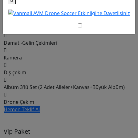
Full Paket
TEKRAR GÖSTERME
Teklif Almak İçin Bizi Arayın
Damat -Gelin Çekimleri
Kamera
Dış çekim
Albüm 3'lü Set (2 Adet Aileler+Kanvas+Büyük Albüm)
Drone Çekim
Hemen Teklif Al