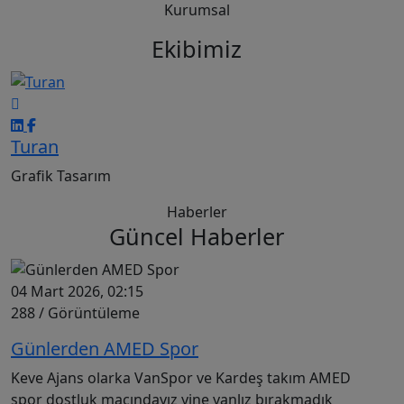
Hemen Teklif Al
Kurumsal
Ekibimiz
Taha
Seo
Haberler
Güncel Haberler
4 Mart 2026, 02:15
04
288
/ Görüntüleme
3
Günlerden AMED Spor
V
eve Ajans olarka VanSpor ve Kardeş takım AMED