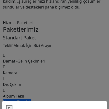
Onlarla yıllardır çalışıyoruz ve sürekli olarak
mükemmel sonuçlar alıyoruz. Müşteri hizmetleri
olağanüstü ve her zaman memnuniyetimizi sağlamak
için ekstra çaba harcıyorlar.
Hizmet Paketleri
Paketlerimiz
Standart Paket
Teklif Almak İçin Bizi Arayın
Damat -Gelin Çekimleri
Kamera
Dış Çekim
Albüm Tekli
Hemen Teklif Al