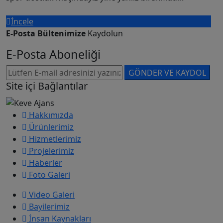
por dostluk maçındayız yine yanlız bırakmadık
İncele
E-Posta Bültenimize
Kaydolun
E-Posta Aboneliği
GÖNDER VE KAYDOL
Site içi Bağlantılar
Hakkımızda
Ürünlerimiz
Hizmetlerimiz
Projelerimiz
Haberler
Foto Galeri
Video Galeri
Bayilerimiz