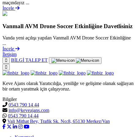
maçındayız ...
İncele
Vanmall AVM Drone Soccer Etkinliğine Davetlisiniz
Vanda yeni açılışı yapılan Vanmall AVM Drone Soccer Etkinliğine
...
İncele
İletişim
BİLGİ TALEP ET
Keve Ajans olarak Yaratıcılığa, yeniliğe ve gelişime olanak sağlayan
bir ortam yaratmak için çalışıyoruz.
Bilgiler
0543 790 14 44
info@keveajans.com
0543 790 14 44
Vali Mithat Bey, Trafik Sk. No:8, 65130 Merkez/Van