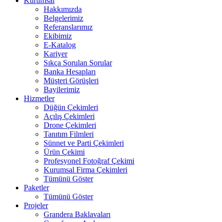
Kurumsal
Hakkımızda
Belgelerimiz
Referanslarımız
Ekibimiz
E-Katalog
Kariyer
Sıkça Sorulan Sorular
Banka Hesapları
Müşteri Görüşleri
Bayilerimiz
Hizmetler
Düğün Çekimleri
Açılış Çekimleri
Drone Çekimleri
Tanıtım Filmleri
Sünnet ve Parti Çekimleri
Ürün Çekimi
Profesyonel Fotoğraf Çekimi
Kurumsal Firma Çekimleri
Tümünü Göster
Paketler
Tümünü Göster
Projeler
Grandera Baklavaları