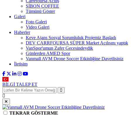
Carrefoursa Açılış
SİBON COFFEE
Tümünü Göster
Galeri
Foto Galeri
Video Galeri
Haberler
Keve Ajans Sosyal Sorumluluk Projemiz Başladı
DEV CARRFOURSA SÜPER Market Açılışını yaptık
VanSpor'umun Zafer Gecesindeydik
Günlerden AMED Spor
Vanmall AVM Drone Soccer Etkinliğine Davetlisiniz
İletişim
BİLGİ TALEP ET
TEKRAR GÖSTERME