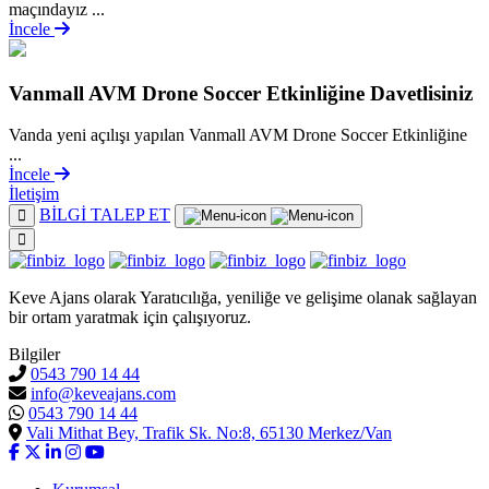
maçındayız ...
İncele
Vanmall AVM Drone Soccer Etkinliğine Davetlisiniz
Vanda yeni açılışı yapılan Vanmall AVM Drone Soccer Etkinliğine
...
İncele
İletişim
BİLGİ TALEP ET
Keve Ajans olarak Yaratıcılığa, yeniliğe ve gelişime olanak sağlayan
bir ortam yaratmak için çalışıyoruz.
Bilgiler
0543 790 14 44
info@keveajans.com
0543 790 14 44
Vali Mithat Bey, Trafik Sk. No:8, 65130 Merkez/Van