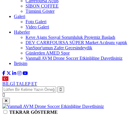
Carrefoursa Açılış
SİBON COFFEE
Tümünü Göster
Galeri
Foto Galeri
Video Galeri
Haberler
Keve Ajans Sosyal Sorumluluk Projemiz Başladı
DEV CARRFOURSA SÜPER Market Açılışını yaptık
VanSpor'umun Zafer Gecesindeydik
Günlerden AMED Spor
Vanmall AVM Drone Soccer Etkinliğine Davetlisiniz
İletişim
BİLGİ TALEP ET
TEKRAR GÖSTERME