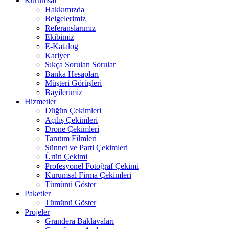
Kurumsal
Hakkımızda
Belgelerimiz
Referanslarımız
Ekibimiz
E-Katalog
Kariyer
Sıkça Sorulan Sorular
Banka Hesapları
Müşteri Görüşleri
Bayilerimiz
Hizmetler
Düğün Çekimleri
Açılış Çekimleri
Drone Çekimleri
Tanıtım Filmleri
Sünnet ve Parti Çekimleri
Ürün Çekimi
Profesyonel Fotoğraf Çekimi
Kurumsal Firma Çekimleri
Tümünü Göster
Paketler
Tümünü Göster
Projeler
Grandera Baklavaları