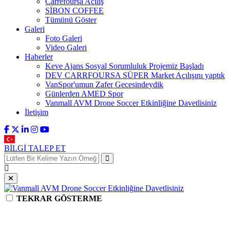
Carrefoursa Açılış
SİBON COFFEE
Tümünü Göster
Galeri
Foto Galeri
Video Galeri
Haberler
Keve Ajans Sosyal Sorumluluk Projemiz Başladı
DEV CARRFOURSA SÜPER Market Açılışını yaptık
VanSpor'umun Zafer Gecesindeydik
Günlerden AMED Spor
Vanmall AVM Drone Soccer Etkinliğine Davetlisiniz
İletişim
BİLGİ TALEP ET
TEKRAR GÖSTERME