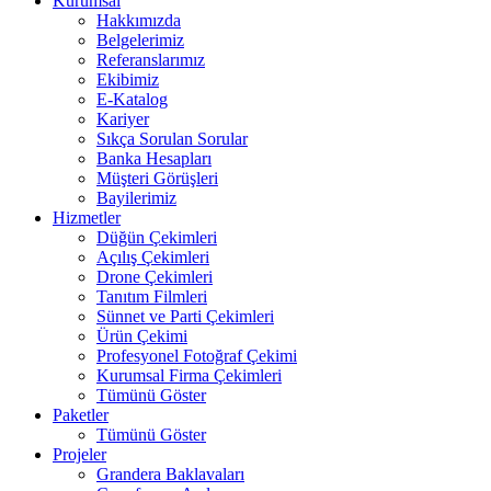
Kurumsal
Hakkımızda
Belgelerimiz
Referanslarımız
Ekibimiz
E-Katalog
Kariyer
Sıkça Sorulan Sorular
Banka Hesapları
Müşteri Görüşleri
Bayilerimiz
Hizmetler
Düğün Çekimleri
Açılış Çekimleri
Drone Çekimleri
Tanıtım Filmleri
Sünnet ve Parti Çekimleri
Ürün Çekimi
Profesyonel Fotoğraf Çekimi
Kurumsal Firma Çekimleri
Tümünü Göster
Paketler
Tümünü Göster
Projeler
Grandera Baklavaları