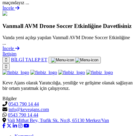
maçındayız ...
İncele
Vanmall AVM Drone Soccer Etkinliğine Davetlisiniz
Vanda yeni açılışı yapılan Vanmall AVM Drone Soccer Etkinliğine
...
İncele
İletişim
BİLGİ TALEP ET
Keve Ajans olarak Yaratıcılığa, yeniliğe ve gelişime olanak sağlayan
bir ortam yaratmak için çalışıyoruz.
Bilgiler
0543 790 14 44
info@keveajans.com
0543 790 14 44
Vali Mithat Bey, Trafik Sk. No:8, 65130 Merkez/Van