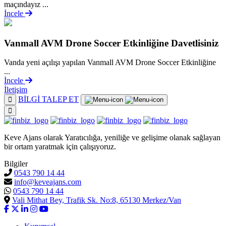
maçındayız ...
İncele
Vanmall AVM Drone Soccer Etkinliğine Davetlisiniz
Vanda yeni açılışı yapılan Vanmall AVM Drone Soccer Etkinliğine
...
İncele
İletişim
BİLGİ TALEP ET
Keve Ajans olarak Yaratıcılığa, yeniliğe ve gelişime olanak sağlayan
bir ortam yaratmak için çalışıyoruz.
Bilgiler
0543 790 14 44
info@keveajans.com
0543 790 14 44
Vali Mithat Bey, Trafik Sk. No:8, 65130 Merkez/Van