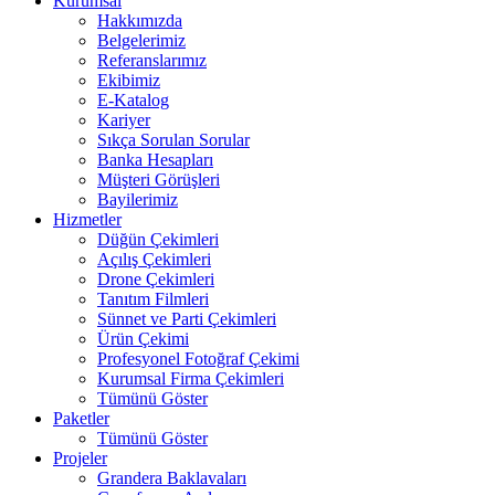
Kurumsal
Hakkımızda
Belgelerimiz
Referanslarımız
Ekibimiz
E-Katalog
Kariyer
Sıkça Sorulan Sorular
Banka Hesapları
Müşteri Görüşleri
Bayilerimiz
Hizmetler
Düğün Çekimleri
Açılış Çekimleri
Drone Çekimleri
Tanıtım Filmleri
Sünnet ve Parti Çekimleri
Ürün Çekimi
Profesyonel Fotoğraf Çekimi
Kurumsal Firma Çekimleri
Tümünü Göster
Paketler
Tümünü Göster
Projeler
Grandera Baklavaları