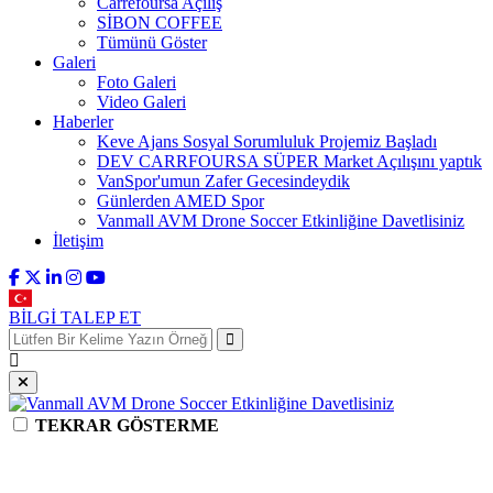
Carrefoursa Açılış
SİBON COFFEE
Tümünü Göster
Galeri
Foto Galeri
Video Galeri
Haberler
Keve Ajans Sosyal Sorumluluk Projemiz Başladı
DEV CARRFOURSA SÜPER Market Açılışını yaptık
VanSpor'umun Zafer Gecesindeydik
Günlerden AMED Spor
Vanmall AVM Drone Soccer Etkinliğine Davetlisiniz
İletişim
BİLGİ TALEP ET
TEKRAR GÖSTERME