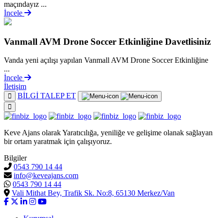
maçındayız ...
İncele
Vanmall AVM Drone Soccer Etkinliğine Davetlisiniz
Vanda yeni açılışı yapılan Vanmall AVM Drone Soccer Etkinliğine
...
İncele
İletişim
BİLGİ TALEP ET
Keve Ajans olarak Yaratıcılığa, yeniliğe ve gelişime olanak sağlayan
bir ortam yaratmak için çalışıyoruz.
Bilgiler
0543 790 14 44
info@keveajans.com
0543 790 14 44
Vali Mithat Bey, Trafik Sk. No:8, 65130 Merkez/Van