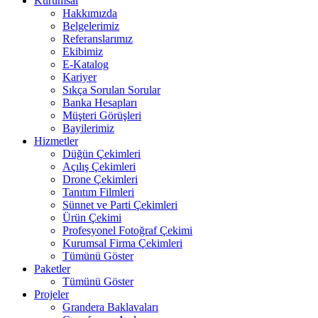
Kurumsal
Hakkımızda
Belgelerimiz
Referanslarımız
Ekibimiz
E-Katalog
Kariyer
Sıkça Sorulan Sorular
Banka Hesapları
Müşteri Görüşleri
Bayilerimiz
Hizmetler
Düğün Çekimleri
Açılış Çekimleri
Drone Çekimleri
Tanıtım Filmleri
Sünnet ve Parti Çekimleri
Ürün Çekimi
Profesyonel Fotoğraf Çekimi
Kurumsal Firma Çekimleri
Tümünü Göster
Paketler
Tümünü Göster
Projeler
Grandera Baklavaları