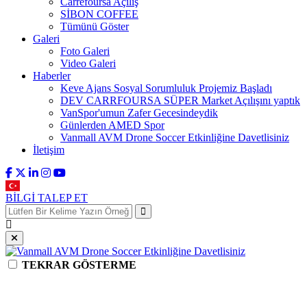
Carrefoursa Açılış
SİBON COFFEE
Tümünü Göster
Galeri
Foto Galeri
Video Galeri
Haberler
Keve Ajans Sosyal Sorumluluk Projemiz Başladı
DEV CARRFOURSA SÜPER Market Açılışını yaptık
VanSpor'umun Zafer Gecesindeydik
Günlerden AMED Spor
Vanmall AVM Drone Soccer Etkinliğine Davetlisiniz
İletişim
BİLGİ TALEP ET
TEKRAR GÖSTERME