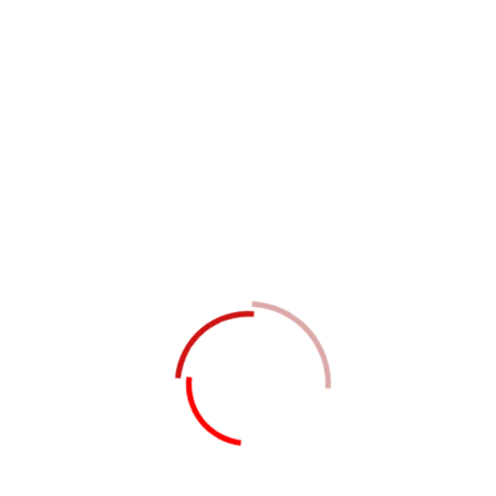
04 Mart 2026, 02:06
DEV CARRFOURSA SÜPER Market
Açılışını yaptık
04 Mart 2026, 02:00
Keve Ajans Sosyal Sorumluluk Projemiz
Başladı