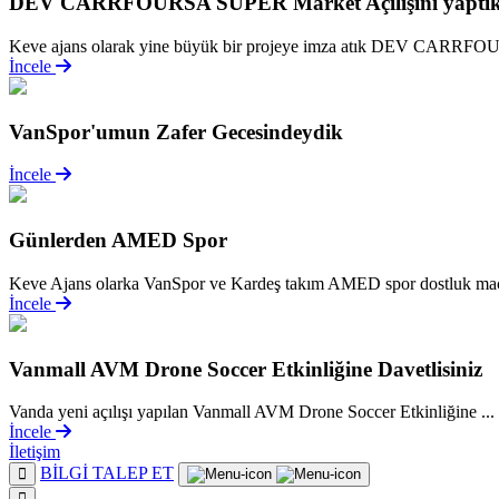
DEV CARRFOURSA SÜPER Market Açılışını yaptı
Keve ajans olarak yine büyük bir projeye imza atık DEV CARRF
İncele
VanSpor'umun Zafer Gecesindeydik
İncele
Günlerden AMED Spor
Keve Ajans olarka VanSpor ve Kardeş takım AMED spor dostluk maçı
İncele
Vanmall AVM Drone Soccer Etkinliğine Davetlisiniz
Vanda yeni açılışı yapılan Vanmall AVM Drone Soccer Etkinliğine ...
İncele
İletişim
BİLGİ TALEP ET