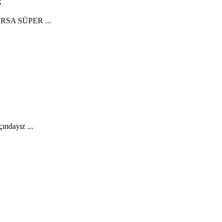
k
OURSA SÜPER ...
ndayız ...