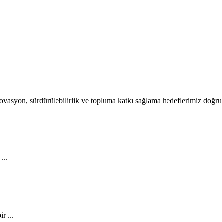
 İnovasyon, sürdürülebilirlik ve topluma katkı sağlama hedeflerimiz doğr
...
r ...