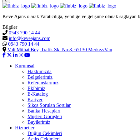
Keve Ajans olarak Yaratıcılığa, yeniliğe ve gelişime olanak sağlayan b
Bilgiler
0543 790 14 44
info@keveajans.com
0543 790 14 44
Vali Mithat Bey, Trafik Sk. No:8, 65130 Merkez/Van
Kurumsal
Hakkımızda
Belgelerimiz
Referanslarımız
Ekibimiz
E-Katalog
Kariyer
Sıkça Sorulan Sorular
Banka Hesapları
Müşteri Görüşleri
Bayilerimiz
Hizmetler
Düğün Çekimleri
Açılış Çekimleri