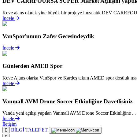
DEV CARRFOURSA SÜPER Market Açılışını yaptı
Keve ajans olarak yine büyük bir projeye imza atık DEV CARRF
İncele
VanSpor'umun Zafer Gecesindeydik
İncele
Günlerden AMED Spor
Keve Ajans olarka VanSpor ve Kardeş takım AMED spor dostluk maçı
İncele
Vanmall AVM Drone Soccer Etkinliğine Davetlisiniz
Vanda yeni açılışı yapılan Vanmall AVM Drone Soccer Etkinliğine ...
İncele
İletişim
BİLGİ TALEP ET