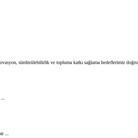
 İnovasyon, sürdürülebilirlik ve topluma katkı sağlama hedeflerimiz doğr
...
r ...