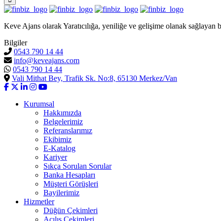
Keve Ajans olarak Yaratıcılığa, yeniliğe ve gelişime olanak sağlayan b
Bilgiler
0543 790 14 44
info@keveajans.com
0543 790 14 44
Vali Mithat Bey, Trafik Sk. No:8, 65130 Merkez/Van
Kurumsal
Hakkımızda
Belgelerimiz
Referanslarımız
Ekibimiz
E-Katalog
Kariyer
Sıkça Sorulan Sorular
Banka Hesapları
Müşteri Görüşleri
Bayilerimiz
Hizmetler
Düğün Çekimleri
Açılış Çekimleri