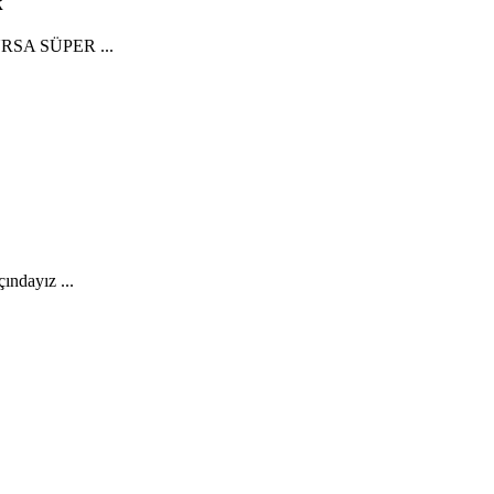
k
OURSA SÜPER ...
ndayız ...