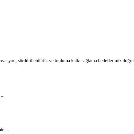
 İnovasyon, sürdürülebilirlik ve topluma katkı sağlama hedeflerimiz doğr
...
r ...