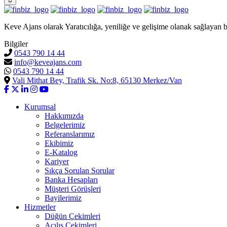
Keve Ajans olarak Yaratıcılığa, yeniliğe ve gelişime olanak sağlayan b
Bilgiler
0543 790 14 44
info@keveajans.com
0543 790 14 44
Vali Mithat Bey, Trafik Sk. No:8, 65130 Merkez/Van
Kurumsal
Hakkımızda
Belgelerimiz
Referanslarımız
Ekibimiz
E-Katalog
Kariyer
Sıkça Sorulan Sorular
Banka Hesapları
Müşteri Görüşleri
Bayilerimiz
Hizmetler
Düğün Çekimleri
Açılış Çekimleri