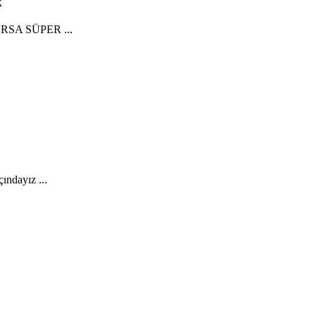
k
OURSA SÜPER ...
ndayız ...