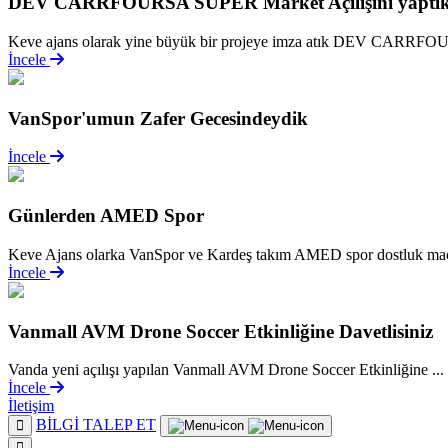
DEV CARRFOURSA SÜPER Market Açılışını yaptı
Keve ajans olarak yine büyük bir projeye imza atık DEV CARRF
İncele
VanSpor'umun Zafer Gecesindeydik
İncele
Günlerden AMED Spor
Keve Ajans olarka VanSpor ve Kardeş takım AMED spor dostluk maçı
İncele
Vanmall AVM Drone Soccer Etkinliğine Davetlisiniz
Vanda yeni açılışı yapılan Vanmall AVM Drone Soccer Etkinliğine ...
İncele
İletişim
BİLGİ TALEP ET