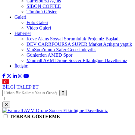
Carrefoursa Açılış
SİBON COFFEE
Tümünü Göster
Galeri
Foto Galeri
Video Galeri
Haberler
Keve Ajans Sosyal Sorumluluk Projemiz Başladı
DEV CARRFOURSA SÜPER Market Açılışını yaptık
VanSpor'umun Zafer Gecesindeydik
Günlerden AMED Spor
Vanmall AVM Drone Soccer Etkinliğine Davetlisiniz
İletişim
BİLGİ TALEP ET
TEKRAR GÖSTERME