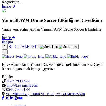
maçındayız ...
İncele
Vanmall AVM Drone Soccer Etkinliğine Davetlisiniz
Vanda yeni açılışı yapılan Vanmall AVM Drone Soccer Etkinliğine
...
İncele
İletişim
BİLGİ TALEP ET
Keve Ajans olarak Yaratıcılığa, yeniliğe ve gelişime olanak sağlayan
bir ortam yaratmak için çalışıyoruz.
Bilgiler
0543 790 14 44
info@keveajans.com
0543 790 14 44
Vali Mithat Bey, Trafik Sk. No:8, 65130 Merkez/Van