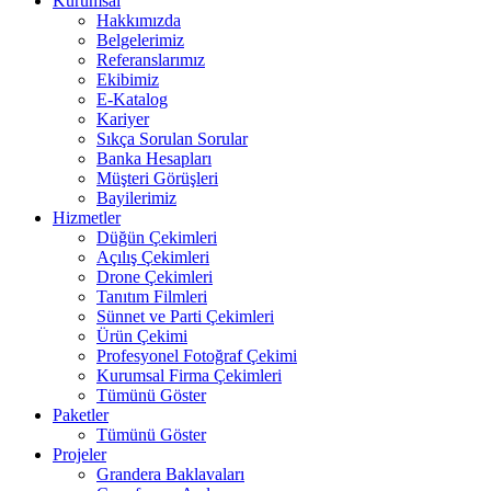
Kurumsal
Hakkımızda
Belgelerimiz
Referanslarımız
Ekibimiz
E-Katalog
Kariyer
Sıkça Sorulan Sorular
Banka Hesapları
Müşteri Görüşleri
Bayilerimiz
Hizmetler
Düğün Çekimleri
Açılış Çekimleri
Drone Çekimleri
Tanıtım Filmleri
Sünnet ve Parti Çekimleri
Ürün Çekimi
Profesyonel Fotoğraf Çekimi
Kurumsal Firma Çekimleri
Tümünü Göster
Paketler
Tümünü Göster
Projeler
Grandera Baklavaları