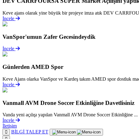
DEV CARRFOURSA SÜPER Market Açılışını yaptı
Keve ajans olarak yine büyük bir projeye imza atık DEV CARRF
İncele
VanSpor'umun Zafer Gecesindeydik
İncele
Günlerden AMED Spor
Keve Ajans olarka VanSpor ve Kardeş takım AMED spor dostluk maçı
İncele
Vanmall AVM Drone Soccer Etkinliğine Davetlisiniz
Vanda yeni açılışı yapılan Vanmall AVM Drone Soccer Etkinliğine ...
İncele
İletişim
BİLGİ TALEP ET