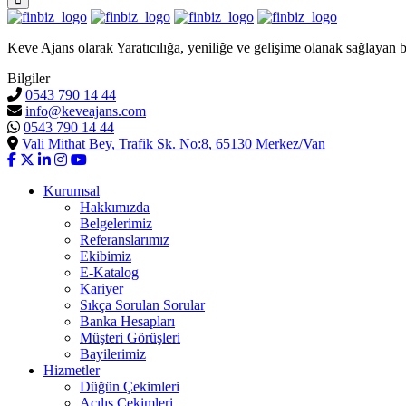
Keve Ajans olarak Yaratıcılığa, yeniliğe ve gelişime olanak sağlayan b
Bilgiler
0543 790 14 44
info@keveajans.com
0543 790 14 44
Vali Mithat Bey, Trafik Sk. No:8, 65130 Merkez/Van
Kurumsal
Hakkımızda
Belgelerimiz
Referanslarımız
Ekibimiz
E-Katalog
Kariyer
Sıkça Sorulan Sorular
Banka Hesapları
Müşteri Görüşleri
Bayilerimiz
Hizmetler
Düğün Çekimleri
Açılış Çekimleri