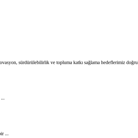
 İnovasyon, sürdürülebilirlik ve topluma katkı sağlama hedeflerimiz doğr
...
r ...