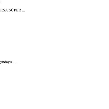
k
OURSA SÜPER ...
ndayız ...