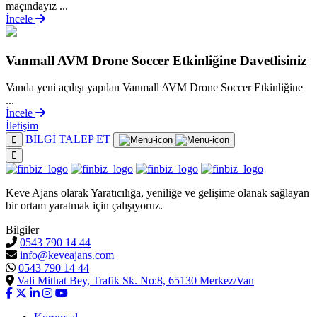
maçındayız ...
İncele
Vanmall AVM Drone Soccer Etkinliğine Davetlisiniz
Vanda yeni açılışı yapılan Vanmall AVM Drone Soccer Etkinliğine
...
İncele
İletişim
BİLGİ TALEP ET
Keve Ajans olarak Yaratıcılığa, yeniliğe ve gelişime olanak sağlayan
bir ortam yaratmak için çalışıyoruz.
Bilgiler
0543 790 14 44
info@keveajans.com
0543 790 14 44
Vali Mithat Bey, Trafik Sk. No:8, 65130 Merkez/Van