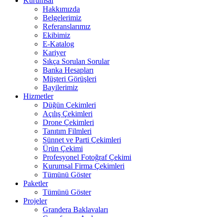
Kurumsal
Hakkımızda
Belgelerimiz
Referanslarımız
Ekibimiz
E-Katalog
Kariyer
Sıkça Sorulan Sorular
Banka Hesapları
Müşteri Görüşleri
Bayilerimiz
Hizmetler
Düğün Çekimleri
Açılış Çekimleri
Drone Çekimleri
Tanıtım Filmleri
Sünnet ve Parti Çekimleri
Ürün Çekimi
Profesyonel Fotoğraf Çekimi
Kurumsal Firma Çekimleri
Tümünü Göster
Paketler
Tümünü Göster
Projeler
Grandera Baklavaları