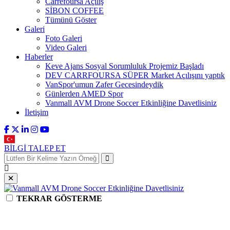
Carrefoursa Açılış
SİBON COFFEE
Tümünü Göster
Galeri
Foto Galeri
Video Galeri
Haberler
Keve Ajans Sosyal Sorumluluk Projemiz Başladı
DEV CARRFOURSA SÜPER Market Açılışını yaptık
VanSpor'umun Zafer Gecesindeydik
Günlerden AMED Spor
Vanmall AVM Drone Soccer Etkinliğine Davetlisiniz
İletişim
BİLGİ TALEP ET
TEKRAR GÖSTERME